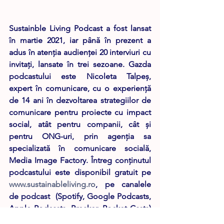
Sustainble Living Podcast a fost lansat 
în martie 2021, iar până în prezent a 
adus în atenția audienței 20 interviuri cu 
invitați, lansate în trei sezoane. Gazda 
podcastului este Nicoleta Talpeș, 
expert în comunicare, cu o experiență 
de 14 ani în dezvoltarea strategiilor de 
comunicare pentru proiecte cu impact 
social, atât pentru companii, cât şi 
pentru ONG-uri, prin agenţia sa 
specializată în comunicare socială, 
Media Image Factory. Întreg conţinutul 
podcastului este disponibil gratuit pe 
www.sustainableliving.ro
, pe canalele 
de podcast  (Spotify, Google Podcasts, 
Apple Podcasts, Breaker, Pocket Casts) 
şi în format video pe canalul de 