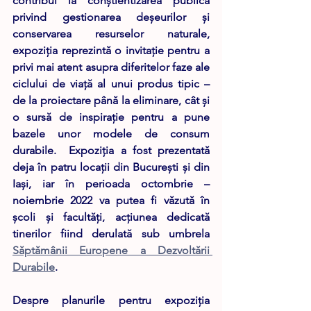
contribui la conștientizarea publică 
privind gestionarea deşeurilor și 
conservarea resurselor naturale, 
expoziția reprezintă o invitație pentru a 
privi mai atent asupra diferitelor faze ale 
ciclului de viață al unui produs tipic – 
de la proiectare până la eliminare, cât și 
o sursă de inspirație pentru a pune 
bazele unor modele de consum 
durabile.  Expoziția a fost prezentată 
deja în patru locații din București și din 
Iași, iar în perioada octombrie – 
noiembrie 2022 va putea fi văzută în 
școli și facultăți, acțiunea dedicată 
tinerilor fiind derulată sub umbrela 
Săptămânii Europene a Dezvoltării 
Durabile
. 
Despre planurile pentru expoziția 