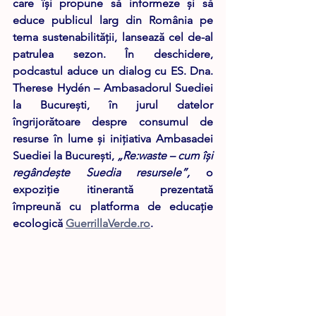
care își propune să informeze și să 
educe publicul larg din România pe 
tema sustenabilității, lansează cel de-al 
patrulea sezon. În deschidere, 
podcastul aduce un dialog cu ES. Dna. 
Therese Hydén – Ambasadorul Suediei 
la Bucureşti, în jurul datelor 
îngrijorătoare despre consumul de 
resurse în lume și inițiativa Ambasadei 
Suediei la București, 
„Re:waste – cum își 
regândește Suedia resursele”,
 o 
expoziție itinerantă prezentată 
împreună cu platforma de educație 
ecologică 
GuerrillaVerde.ro
. 