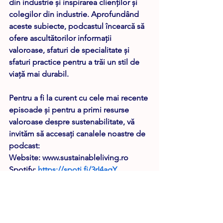
din industrie și inspirarea clienților și 
colegilor din industrie. Aprofundând 
aceste subiecte, podcastul încearcă să 
ofere ascultătorilor informații 
valoroase, sfaturi de specialitate și 
sfaturi practice pentru a trăi un stil de 
viață mai durabil.  
Pentru a fi la curent cu cele mai recente 
episoade și pentru a primi resurse 
valoroase despre sustenabilitate, vă 
invităm să accesați canalele noastre de 
podcast: 
Website: www.sustainableliving.ro  
Spotify: 
https://spoti.fi/3rI4agY
YouTube: 
https://bit.ly/2QWCPuB
Facebook: 
www.facebook.com/SustainableLiving.r
o