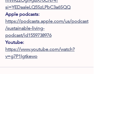
mWRz2Ogl9gBX70CN74?
si=YEDaaIeLQ5SzLPbC3a6SQQ
Apple podcasts: 
https://podcasts.apple.com/us/podcast
/sustainable-living-
podcast/id1559738976
Youtube: 
https://www.youtube.com/watch?
v=g7P1Igtkewo
Afișează-le pe toate
Postări recente